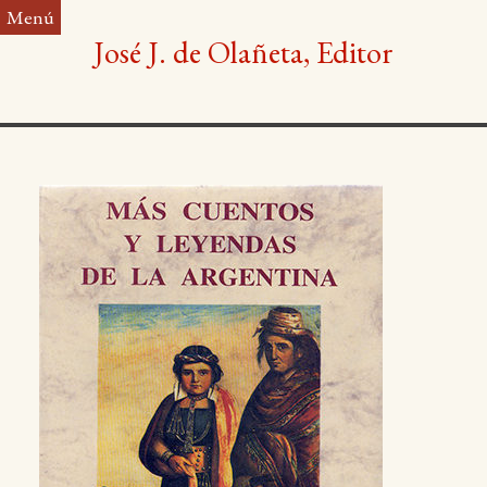
Saltar
Menú
al
José J. de Olañeta, Editor
contenido