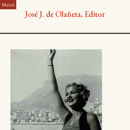
Saltar
Menú
al
José J. de Olañeta, Editor
contenido