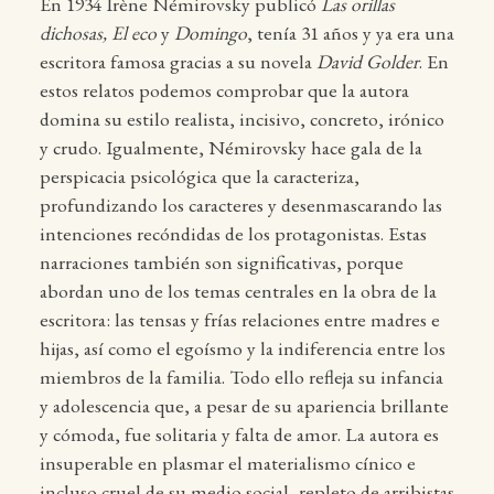
En 1934 Irène Némirovsky publicó
Las orillas
dichosas,
El eco
y
Domingo
, tenía 31 años y ya era una
escritora famosa gracias a su novela
David Golder
. En
estos relatos podemos comprobar que la autora
domina su estilo realista, incisivo, concreto, irónico
y crudo. Igualmente, Némirovsky hace gala de la
perspicacia psicológica que la caracteriza,
profundizando los caracteres y desenmascarando las
intenciones recóndidas de los protagonistas. Estas
narraciones también son significativas, porque
abordan uno de los temas centrales en la obra de la
escritora: las tensas y frías relaciones entre madres e
hijas, así como el egoísmo y la indiferencia entre los
miembros de la familia. Todo ello refleja su infancia
y adolescencia que, a pesar de su apariencia brillante
y cómoda, fue solitaria y falta de amor. La autora es
insuperable en plasmar el materialismo cínico e
incluso cruel de su medio social, repleto de arribistas