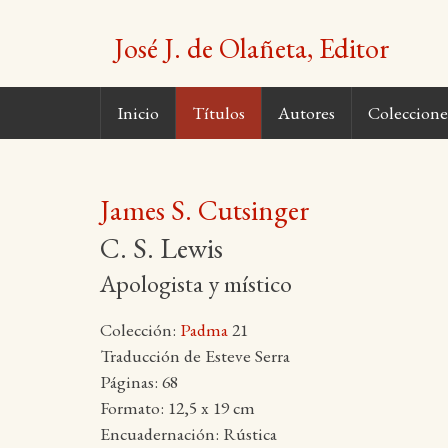
Saltar
al
José J. de Olañeta, Editor
contenido
Inicio
Títulos
Autores
Coleccione
James S. Cutsinger
C. S. Lewis
Apologista y místico
Colección:
Padma
21
Traducción de Esteve Serra
Páginas: 68
Formato: 12,5 x 19 cm
Encuadernación: Rústica