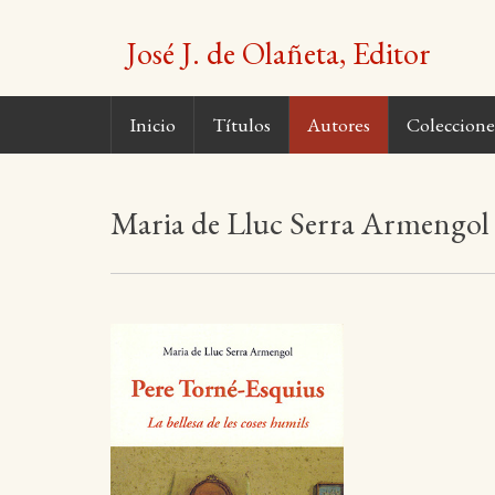
Saltar
al
José J. de Olañeta, Editor
contenido
Inicio
Títulos
Autores
Coleccione
Maria de Lluc Serra Armengol