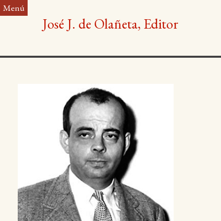
Saltar
Menú
al
José J. de Olañeta, Editor
contenido