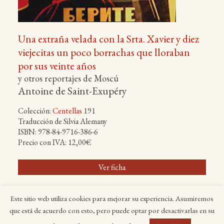
Una extraña velada con la Srta. Xavier y diez
viejecitas un poco borrachas que lloraban
por sus veinte años
y otros reportajes de Moscú
Antoine de Saint-Exupéry
Colección:
Centellas
191
Traducción de Silvia Alemany
ISBN: 978-84-9716-386-6
Precio con IVA: 12,00€
Ver ficha
Este sitio web utiliza cookies para mejorar su experiencia. Asumiremos
Inicio
Títulos
Autores
Colecciones
La editorial
que está de acuerdo con esto, pero puede optar por desactivarlas en su
Distribuidores
Avisos legales
Contacto